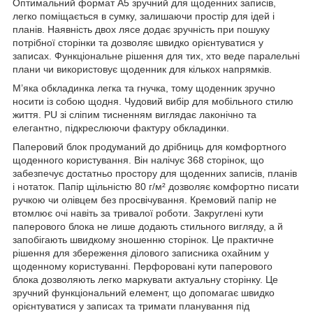
Оптимальний формат А5 зручний для щоденних записів,
легко поміщається в сумку, залишаючи простір для ідей і
планів. Наявність двох лясе додає зручність при пошуку
потрібної сторінки та дозволяє швидко орієнтуватися у
записах. Функціональне рішення для тих, хто веде паралельні
плани чи використовує щоденник для кількох напрямків.
М’яка обкладинка легка та гнучка, тому щоденник зручно
носити із собою щодня. Чудовий вибір для мобільного стилю
життя. PU зі сліпим тисненням виглядає лаконічно та
елегантно, підкреслюючи фактуру обкладинки.
Паперовий блок продуманий до дрібниць для комфортного
щоденного користування. Він налічує 368 сторінок, що
забезпечує достатньо простору для щоденних записів, планів
і нотаток. Папір щільністю 80 г/м² дозволяє комфортно писати
ручкою чи олівцем без просвічування. Кремовий папір не
втомлює очі навіть за тривалої роботи. Закруглені кути
паперового блока не лише додають стильного вигляду, а й
запобігають швидкому зношенню сторінок. Це практичне
рішення для збереження ділового записника охайним у
щоденному користуванні. Перфоровані кути паперового
блока дозволяють легко маркувати актуальну сторінку. Це
зручний функціональний елемент, що допомагає швидко
орієнтуватися у записах та тримати планування під