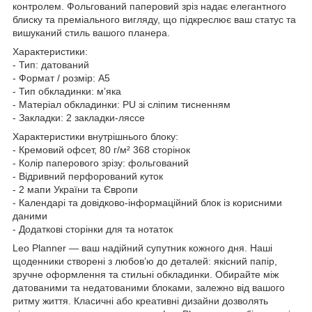
контролем. Фольгований паперовий зріз надає елегантного
блиску та преміального вигляду, що підкреслює ваш статус та
вишуканий стиль вашого планера.
Характеристики:
- Тип: датований
- Формат / розмір: A5
- Тип обкладинки: м’яка
- Матеріал обкладинки: PU зі сліпим тисненням
- Закладки: 2 закладки-ляссе
Характеристики внутрішнього блоку:
- Кремовий офсет, 80 г/м² 368 сторінок
- Колір паперового зрізу: фольгований
- Відривний перфорований куток
- 2 мапи України та Європи
- Календарі та довідково-інформаційний блок із корисними
даними
- Додаткові сторінки для та нотаток
Leo Planner — ваш надійний супутник кожного дня. Наші
щоденники створені з любов’ю до деталей: якісний папір,
зручне оформлення та стильні обкладинки. Обирайте між
датованими та недатованими блоками, залежно від вашого
ритму життя. Класичні або креативні дизайни дозволять