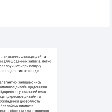
ланування, фіксації ідей та
ий для щоденних записів, легко
одає зручність при пошуку
шення для тих, хто веде
є елегантно, залишаючись
о доповнює дизайн щоденника
 підкреслює унікальний смак
ці підкреслює дизайн та
ї обкладинки дозволяють
 без зайвих клопотів.
фектне рішення для створення