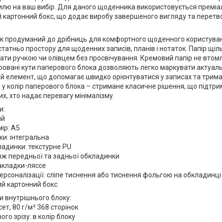
илю на ваш вибір. Для даного щоденника використовується преміа
й картонний бокс, що додає виробу завершеного вигляду та перетв
к продуманий до дрібниць для комфортного щоденного користування
татньо простору для щоденних записів, планів і нотаток. Папір щіл
ти ручкою чи олівцем без просвічування. Кремовий папір не втомлю
овані кути паперового блока дозволяють легко маркувати актуальн
й елемент, що допомагає швидко орієнтуватися у записах та трима
 у колір паперового блока – стримане класичне рішення, що підтри
их, хто надає перевагу мінімалізму.
и:
ий
ір: A5
ки: інтегральна
ладинки: текстурне PU
вж передньої та задньої обкладинки
закладки-ляссе
ерсоналізації: сліпе тиснення або тиснення фольгою на обкладинці
ий картонний бокс
и внутрішнього блоку:
ет, 80 г/м² 368 сторінок
ого зрізу: в колір блоку