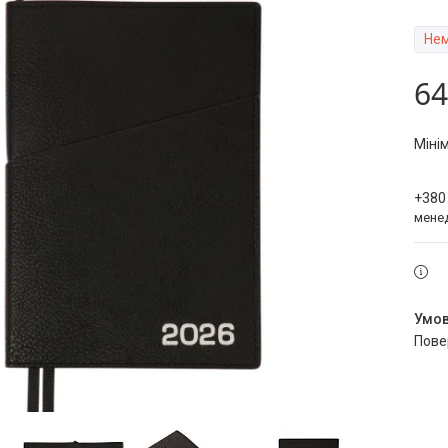
Нем
64
Міні
+380
мене
пов