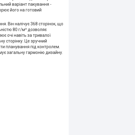
льний варіант пакування -
орює його на готовий
. Він налічує 368 сторінок, що
ьністю 80 г/м² дозволяє
є очі навіть за тривалої
у сторінку. Це зручний
ти планування під контролем.
мує загальну гармонію дизайну.