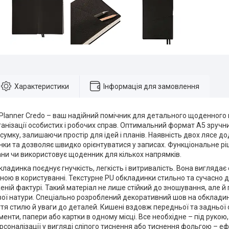
Характеристики
Інформація для замовлення
lanner Credo – ваш надійний помічник для детального щоденного п
анізації особистих і робочих справ. Оптимальний формат А5 зручн
сумку, залишаючи простір для ідей і планів. Наявність двох лясе д
інки та дозволяє швидко орієнтуватися у записах. Функціональне рі
ни чи використовує щоденник для кількох напрямків.
кладинка поєднує гнучкість, легкість і витривалість. Вона вигляда
чною в користуванні. Текстурне PU обкладинки стильно та сучасн
ній фактурі. Такий матеріал не лише стійкий до зношування, але й
вої натури. Спеціально розроблений декоративний шов на обкладин
ття стилю й уваги до деталей. Кишені вздовж передньої та задньо
менти, папери або картки в одному місці. Все необхідне – під рукою,
соналізації у вигляді сліпого тиснення або тиснення фольгою – е