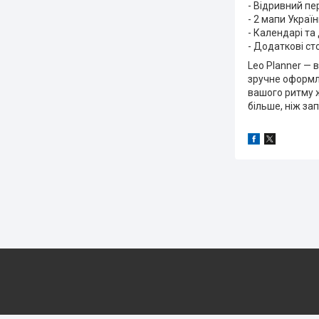
- Відривний п
- 2 мапи Украї
- Календарі та
- Додаткові ст
Leo Planner — 
зручне оформл
вашого ритму ж
більше, ніж зап