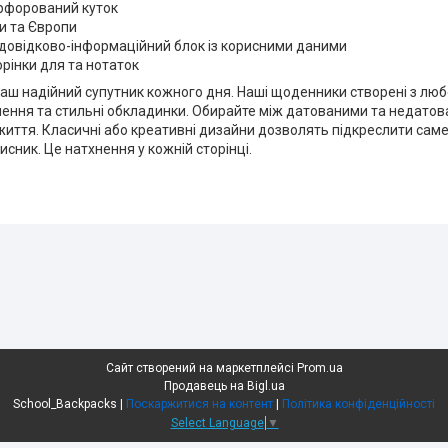
ерфорований куток
ни та Європи
 довідково-інформаційний блок із корисними даними
орінки для та нотаток
ваш надійний супутник кожного дня. Наші щоденники створені з любо
ення та стильні обкладинки. Обирайте між датованими та недатов
иття. Класичні або креативні дизайни дозволять підкреслити саме 
исник. Це натхнення у кожній сторінці.
Сайт створений на маркетплейсі
Prom.ua
Продавець на Bigl.ua
School_Backpacks |
Поскаржитися на контент
|
Політика конфіденційності
Select Language
▼