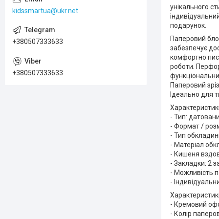
унікального ст
kidssmartua@ukr.net
індивідуальни
подарунок.
Паперовий бло
+380507333633
забезпечує дос
комфортно писа
роботи. Перфор
+380507333633
функціональни
Паперовий зріз
Ідеально для т
Характеристик
- Тип: датован
- Формат / розм
- Тип обкладин
- Матеріал обк
- Кишеня вздо
- Закладки: 2 
- Можливість п
- Індивідуальн
Характеристик
- Кремовий офс
- Колір паперов