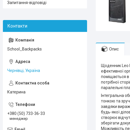
Запитання-відповіді
Опис
School_Backpacks
Щоденник Leo P
Чернівці, Україна
ефективної орг
поміщається в 
потрібної стор
паралельні пла
Катерина
Інтегральна об
тонкою та зру
завдяки вираже
будь-якої діло
+380 (50) 733-36-33
створює відчу
менеджер
зберігати доку
Можливість пер