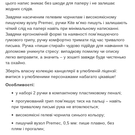
цього напис зникає без шкоди для паперу і не залишає
жодних слідів.
Завдяки насиченим гелевим чорнилам і високоякісному
пишучому вузлу Premec, ручки Kite м'яко пишуть і залишають
чіткий слід на папері навіть при мінімальному натисканні.
Завдяки ергономічній формі та наявності пом’якшуючого
гумового грипу, ручку комфортно тримати під час тривалого
письма. Ручка «пиши-стирай» чудово підійде для навчання та
допоможе уникнути стресу: випадкову помилку чи описку
легко виправити, а значить – у зошиті завжди буде чистенько
та охайно.
Зберіть власну колекцію канцелярії в улюбленій ліцензії:
вчитися з улюбленими персонажами набагато цікавіше!
Особливості:
у наборі 2 ручки в компактному пластиковому пеналі;
прогумований грип пом'якшує тиск на пальці – навіть
при тривалому письмі рука не втомлюється;
високоякісні гелеві чорнила синього кольору;
пишучий вузол Premec, 0,5 мм: пише плавно, без
плям і прогалин;