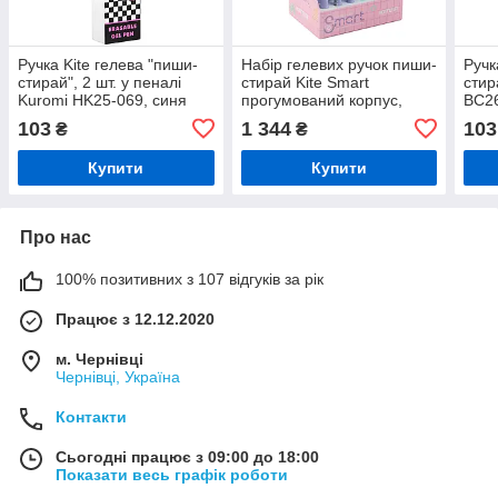
Ручка Kite гелева "пиши-
Набір гелевих ручок пиши-
Ручк
стирай", 2 шт. у пеналі
стирай Kite Smart
стир
Kuromi HK25-069, синя
прогумований корпус,
BC26
синя 24 шт (K23-098-2)
пена
103
1 344
103
₴
₴
Купити
Купити
Про нас
100% позитивних з 107 відгуків за рік
Працює з 12.12.2020
м. Чернівці
Чернівці, Україна
Контакти
Сьогодні працює з 09:00 до 18:00
Показати весь графік роботи