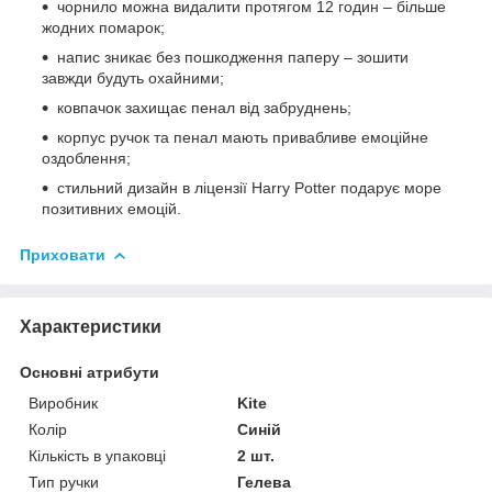
чорнило можна видалити протягом 12 годин – більше
жодних помарок;
напис зникає без пошкодження паперу – зошити
завжди будуть охайними;
ковпачок захищає пенал від забруднень;
корпус ручок та пенал мають привабливе емоційне
оздоблення;
стильний дизайн в ліцензії Harry Potter подарує море
позитивних емоцій.
Приховати
Характеристики
Основні атрибути
Виробник
Kite
Колір
Синій
Кількість в упаковці
2 шт.
Тип ручки
Гелева