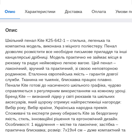
Опис
Характеристики
Доставка
Оплата
Умови п
Опис
Шкільний пенал Kite K25-642-1 – стильна, легенька та
компактна модель, виконана з міцного поліестеру. Пенал
дозволяє розмістити все необхідне письмове приладдя та інші
канцелярські дрібниці. Модель практично не займає місця в
рюкзаку та радує неймовірно легкою вагою. Цей пенал –
лаконічний, зручний та практичний, зі своєю неповторною
родзинкою. Еталонна європейська якість – гарантія довгої
служби. Тканина не тьмяніє, блискавка працює плавно.
Пенали Kite готові до насиченого шкільного графіка, чудово
справляються з регулярним використанням на кожному уроці.
Бренд Kite — визнаний лідер у світі рюкзаків та шкільних
аксесуарів, який щороку отримує найпрестижніші нагороди:
Вибір року, Вибір країни, Українська народна премія.
Споживачі та експерти ринку обирають Kite за бездоганну
якість, стиль, інноваційні рішення та ергономічний дизайн.
Особливості: 1 відділення – містке та лаконічне; застібка –
практична блискавка; розмір: 7x19x4 см – дуже компактний та