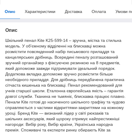
Опис
Характеристики
Доставка
Оплата
Умови п
Опис
Шкільний пенал Kite K25-599-14 – зручна, містка та стильна
модель. У об'ємному відділенні на блискавці можна
розмістити повсякденний набір письмового приладдя та
канцелярських дрібниць. Всередині пеналу розташований
зручний органайзер з фіксуючою резинкою на 8 предметів,
який допоможе завжди підтримувати ідеальний порядок.
Додаткова вкладка допоможе зручно розмістити більше
необхідного приладдя. Для дрібниць передбачена практична
сітчаста кишенька на блискавці. Пенал рекомендований для
учнів старшої школи. Еталонна європейська якість – гарантія
довгої служби. Тканина не тьмяніє, блискавка працює плавно.
Пенали Kite готові до насиченого шкільного графіку та чудово
справляються з частими відкриттями-закриттями на кожному
уроці. Бренд Kite — визнаний лідер у світі рюкзаків та
шкільних аксесуарів, який щороку отримує найпрестижніші
нагороди: Вибір року, Вибір країни, Українська народна
премія. Споживачі та експерти ринку обирають Kite за