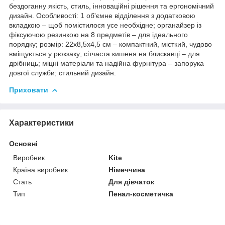
бездоганну якість, стиль, інноваційні рішення та ергономічний
дизайн. Особливості: 1 об'ємне відділення з додатковою
вкладкою – щоб помістилося усе необхідне; органайзер із
фіксуючою резинкою на 8 предметів – для ідеального
порядку; розмір: 22x8,5x4,5 см – компактний, місткий, чудово
вміщується у рюкзаку; сітчаста кишеня на блискавці – для
дрібниць; міцні матеріали та надійна фурнітура – запорука
довгої служби; стильний дизайн.
Приховати
Характеристики
Основні
Виробник
Kite
Країна виробник
Німеччина
Стать
Для дівчаток
Тип
Пенал-косметичка