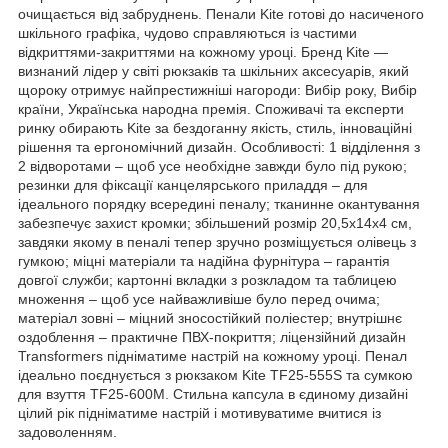
очищається від забруднень. Пенали Kite готові до насиченого
шкільного графіка, чудово справляються із частими
відкриттями-закриттями на кожному уроці. Бренд Kite —
визнаний лідер у світі рюкзаків та шкільних аксесуарів, який
щороку отримує найпрестижніші нагороди: Вибір року, Вибір
країни, Українська народна премія. Споживачі та експерти
ринку обирають Kite за бездоганну якість, стиль, інноваційні
рішення та ергономічний дизайн. Особливості: 1 відділення з
2 відворотами – щоб усе необхідне завжди було під рукою;
резинки для фіксації канцелярського приладдя – для
ідеального порядку всередині пеналу; тканинне окантування
забезпечує захист кромки; збільшений розмір 20,5x14x4 см,
завдяки якому в пеналі тепер зручно розміщується олівець з
гумкою; міцні матеріали та надійна фурнітура – гарантія
довгої служби; картонні вкладки з розкладом та таблицею
множення – щоб усе найважливіше було перед очима;
матеріал зовні – міцний зносостійкий поліестер; внутрішнє
оздоблення – практичне ПВХ-покриття; ліцензійний дизайн
Transformers підніматиме настрій на кожному уроці. Пенал
ідеально поєднується з рюкзаком Kite TF25-555S та сумкою
для взуття TF25-600M. Стильна капсула в єдиному дизайні
цілий рік підніматиме настрій і мотивуватиме вчитися із
задоволенням.