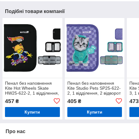
Подібні товари компанії
Пенал без наповнення
Пенал без наповнення
Пена
Kite Hot Wheels Skate
Kite Studio Pets SP25-622-
Kite
HW25-622-2, 1 відділення,
2, 1 відділення, 2 відворот
3, 1
2 відворот
457
405
473
₴
₴
Купити
Купити
Про нас