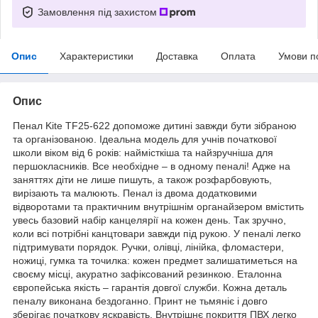
Замовлення під захистом
Опис
Характеристики
Доставка
Оплата
Умови п
Опис
Пенал Kite TF25-622 допоможе дитині завжди бути зібраною
та організованою. Ідеальна модель для учнів початкової
школи віком від 6 років: наймісткіша та найзручніша для
першокласників. Все необхідне – в одному пеналі! Адже на
заняттях діти не лише пишуть, а також розфарбовують,
вирізають та малюють. Пенал із двома додатковими
відворотами та практичним внутрішнім органайзером вмістить
увесь базовий набір канцелярії на кожен день. Так зручно,
коли всі потрібні канцтовари завжди під рукою. У пеналі легко
підтримувати порядок. Ручки, олівці, лінійка, фломастери,
ножиці, гумка та точилка: кожен предмет залишатиметься на
своєму місці, акуратно зафіксований резинкою. Еталонна
європейська якість – гарантія довгої служби. Кожна деталь
пеналу виконана бездоганно. Принт не тьмяніє і довго
зберігає початкову яскравість. Внутрішнє покриття ПВХ легко