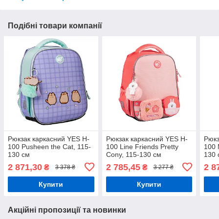
Подібні товари компанії
Рюкзак каркасний YES H-
Рюкзак каркасний YES H-
Рюкз
100 Pusheen the Cat, 115-
100 Line Friends Pretty
100 
130 см
Cony, 115-130 см
130 
2 871,30
2 785,45
2 8
₴
₴
3 378 ₴
3 277 ₴
Купити
Купити
Акційні пропозиції та новинки