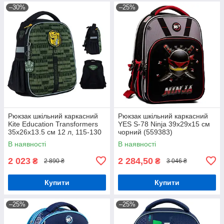
–30%
–25%
Рюкзак шкільний каркасний
Рюкзак шкільний каркасний
Kite Education Transformers
YES S-78 Ninja 39х29х15 см
35x26x13.5 см 12 л, 115-130
чорний (559383)
см (TF24-555S)
В наявності
В наявності
2 023
2 284,50
₴
₴
2 890 ₴
3 046 ₴
Купити
Купити
–25%
–25%