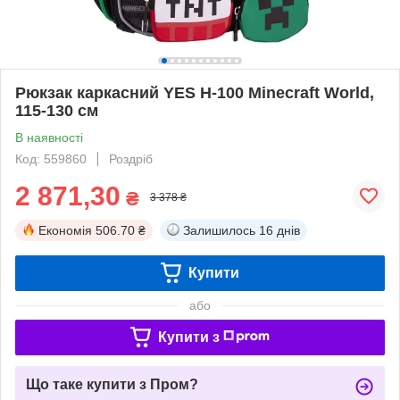
Рюкзак каркасний YES H-100 Minecraft World,
115-130 см
В наявності
Код: 559860
Роздріб
2 871,30
₴
3 378 ₴
Економія
506.70 ₴
Залишилось
16 днів
Купити
або
Купити з
Що таке купити з Пром?