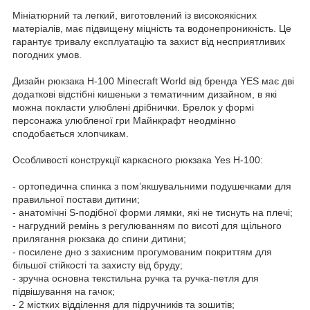
Мініатюрний та легкий, виготовлений із високоякісних
матеріалів, має підвищену міцність та водонепроникність. Це
гарантує тривалу експлуатацію та захист від несприятливих
погодних умов.
Дизайн рюкзака H-100 Minecraft World від бренда YES має дві
додаткові відстібні кишеньки з тематичним дизайном, в які
можна покласти улюблені дрібнички. Брелок у формі
персонажа улюбленої гри Майнкрафт неодмінно
сподобається хлопчикам.
Особливості конструкції каркасного рюкзака Yes H-100:
- ортопедична спинка з пом’якшувальними подушечками для
правильної постави дитини;
- анатомічні S-подібної форми лямки, які не тиснуть на плечі;
- нагрудний ремінь з регулюванням по висоті для щільного
прилягання рюкзака до спини дитини;
- посилене дно з захисним прогумованим покриттям для
більшої стійкості та захисту від бруду;
- зручна основна текстильна ручка та ручка-петля для
підвішування на гачок;
- 2 містких відділення для підручників та зошитів;