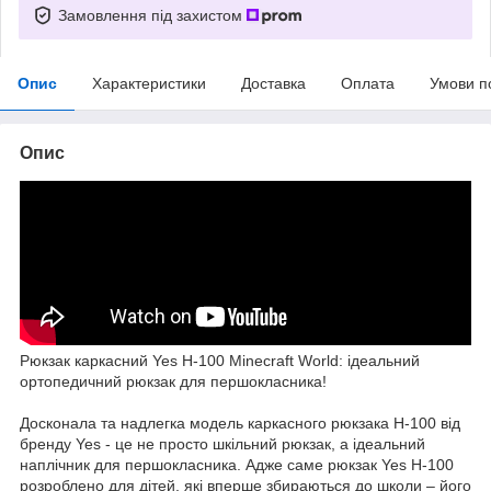
Замовлення під захистом
Опис
Характеристики
Доставка
Оплата
Умови п
Опис
Рюкзак каркасний Yes H-100 Minecraft World: ідеальний
ортопедичний рюкзак для першокласника!
Досконала та надлегка модель каркасного рюкзака H-100 від
бренду Yes - це не просто шкільний рюкзак, а ідеальний
наплічник для першокласника. Адже саме рюкзак Yes H-100
розроблено для дітей, які вперше збираються до школи – його