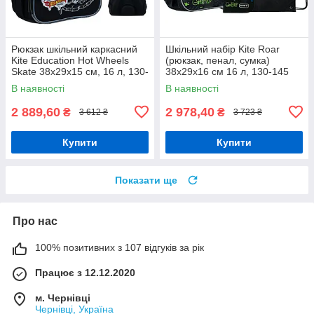
Рюкзак шкільний каркасний
Шкільний набір Kite Roar
Kite Education Hot Wheels
(рюкзак, пенал, сумка)
Skate 38x29x15 см, 16 л, 130-
38x29x16 см 16 л, 130-145
145 см, чорний
см, SET_K24-531M-5
В наявності
В наявності
2 889,60
2 978,40
₴
₴
3 612 ₴
3 723 ₴
Купити
Купити
Показати ще
Про нас
100% позитивних з 107 відгуків за рік
Працює з 12.12.2020
м. Чернівці
Чернівці, Україна