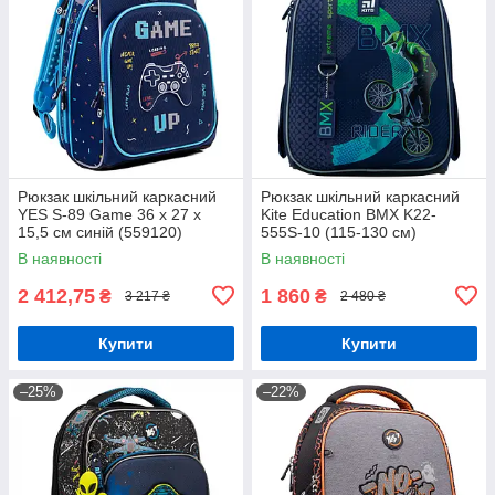
Рюкзак шкільний каркасний
Рюкзак шкільний каркасний
YES S-89 Game 36 x 27 x
Kite Education BMX K22-
15,5 см синій (559120)
555S-10 (115-130 см)
В наявності
В наявності
2 412,75
1 860
₴
₴
3 217 ₴
2 480 ₴
Купити
Купити
–25%
–22%