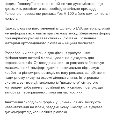
форма "панцир" є легкою і в той же час дуже місткою, що
дозволить розмістити все необхідне шкільне приладдя.
Головною перевагою рюкзака Yes H-100 є його компактність і
легкість.
Каркас рюкзака виготовлений із щільного EVA матеріалу, який
не деформується навіть при легкому тиску, зберігаючи форму
при нерівномірному завантаженні рюкзака. Зовнішній
матеріал ортопедичного рюкзака – міцний поліестер.
Розроблений спеціально для дітей, з урахуванням
фізіологічних потреб малечі, ідеально підходить для
першокласників. Ортопедична спинка рюкзака забезпечує
максимальний комфорт дитини, оптимально підтримує
хребет та рівномірно розподіляє вагу рюкзака, запобігаючи
надмірному тиску на окремі ділянки спини. Інтегрована
система вентиляції, виконана із "дихаючого" сітчастого
матеріалу, забезпечує постійний потік свіжого повітря, що
запобігає перегріванню спини під час носіння.
Анатомічні S-подібної форми ущільнені лямки знижують
навантаження на плечі, завдяки чому школяр не відчуває
дискомфорт під час носіння рюкзака.