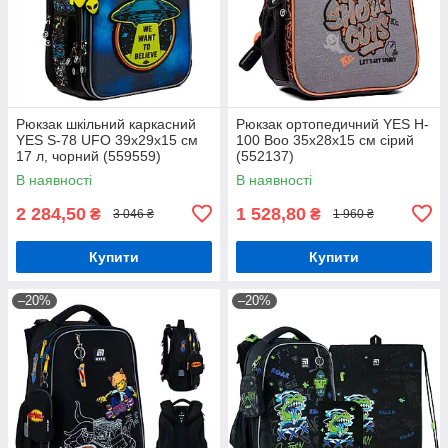
Рюкзак шкільний каркасний
Рюкзак ортопедичний YES H-
YES S-78 UFO 39х29х15 см
100 Boo 35х28х15 см сірий
17 л, чорний (559559)
(552137)
В наявності
В наявності
2 284,50
1 528,80
₴
₴
3 046 ₴
1 960 ₴
Купити
Купити
–20%
–20%