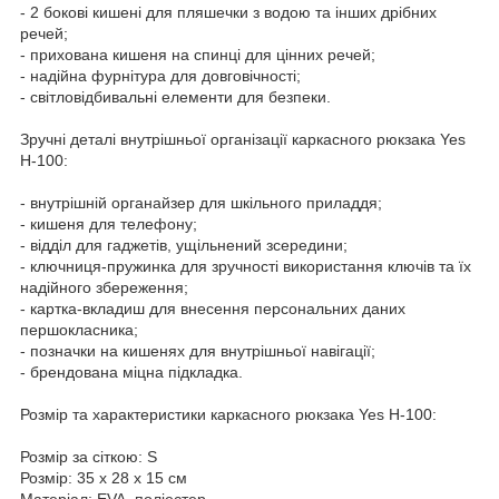
- 2 бокові кишені для пляшечки з водою та інших дрібних
речей;
- прихована кишеня на спинці для цінних речей;
- надійна фурнітура для довговічності;
- світловідбивальні елементи для безпеки.
Зручні деталі внутрішньої організації каркасного рюкзака Yes
H-100:
- внутрішній органайзер для шкільного приладдя;
- кишеня для телефону;
- відділ для гаджетів, ущільнений зсередини;
- ключниця-пружинка для зручності використання ключів та їх
надійного збереження;
- картка-вкладиш для внесення персональних даних
першокласника;
- позначки на кишенях для внутрішньої навігації;
- брендована міцна підкладка.
Розмір та характеристики каркасного рюкзака Yes H-100:
Розмір за сіткою: S
Розмір: 35 х 28 х 15 см
Матеріал: EVA, поліестер