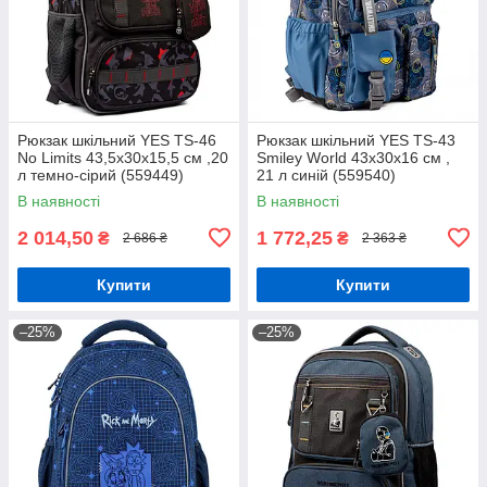
Рюкзак шкільний YES TS-46
Рюкзак шкільний YES TS-43
No Limits 43,5x30x15,5 см ,20
Smiley World 43x30x16 см ,
л темно-сірий (559449)
21 л синій (559540)
В наявності
В наявності
2 014,50
1 772,25
₴
₴
2 686 ₴
2 363 ₴
Купити
Купити
–25%
–25%