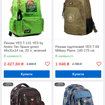
Рюкзак YES T-131 YES by
Andre Tan Space green
Рюкзак підлітковий YES T-69
46х31х14 см, 20 л, зелений
Military Plane, 145-175 см
(559049)
В наявності
В наявності
2 427,60
1 946
₴
₴
3 468 ₴
2 780 ₴
Купити
Купити
–25%
–25%