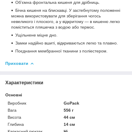
Об’ємна фронтальна кишеня для дрібниць.
Бічна кишеня на блискавці. У застебнутому положенні
можна використовувати для зберігання чогось
невеликого і плоского, а у відкритому — в кишеню легко
поміститься пляшечка з водою або термос.
Ущільнене міцне дно.
Замки надійно вшиті, відкриваються легко та плавно.
Поєднання мембранної тканини з поліестером.
Приховати
Характеристики
Основні
Виробник
GoPack
Вага
556 г
Висота
44 см
Глибина
14 см
Каркасний рюкзак
Ні