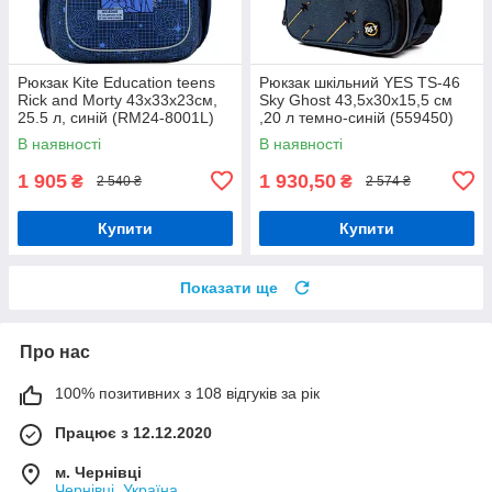
Рюкзак Kite Education teens
Рюкзак шкільний YES TS-46
Rick and Morty 43x33x23см,
Sky Ghost 43,5x30x15,5 см
25.5 л, синій (RM24-8001L)
,20 л темно-синій (559450)
В наявності
В наявності
1 905
1 930,50
₴
₴
2 540 ₴
2 574 ₴
Купити
Купити
Показати ще
Про нас
100% позитивних з 108 відгуків за рік
Працює з 12.12.2020
м. Чернівці
Чернівці, Україна