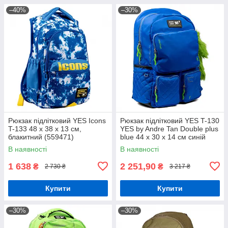
–40%
–30%
Рюкзак підлітковий YES Icons
Рюкзак підлітковий YES T-130
T-133 48 х 38 х 13 см,
YES by Andre Tan Double plus
блакитний (559471)
blue 44 x 30 x 14 см синій
(559048)
В наявності
В наявності
1 638
2 251,90
₴
₴
2 730 ₴
3 217 ₴
Купити
Купити
–30%
–30%