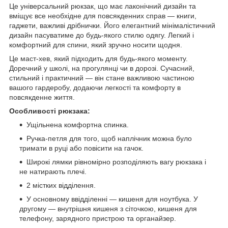
Це універсальний рюкзак, що має лаконічний дизайн та
вміщує все необхідне для повсякденних справ — книги,
гаджети, важливі дрібнички. Його елегантний мінімалістичний
дизайн пасуватиме до будь-якого стилю одягу. Легкий і
комфортний для спини, який зручно носити щодня.
Це маст-хев, який підходить для будь-якого моменту.
Доречний у школі, на прогулянці чи в дорозі. Сучасний,
стильний і практичний — він стане важливою частиною
вашого гардеробу, додаючи легкості та комфорту в
повсякденне життя.
Особливості рюкзака:
Ущільнена комфортна спинка.
Ручка-петля для того, щоб наплічник можна було
тримати в руці або повісити на гачок.
Широкі лямки рівномірно розподіляють вагу рюкзака і
не натирають плечі.
2 містких відділення.
У основному ввідділенні — кишеня для ноутбука. У
другому — внутрішня кишеня з сіточкою, кишеня для
телефону, зарядного пристрою та органайзер.