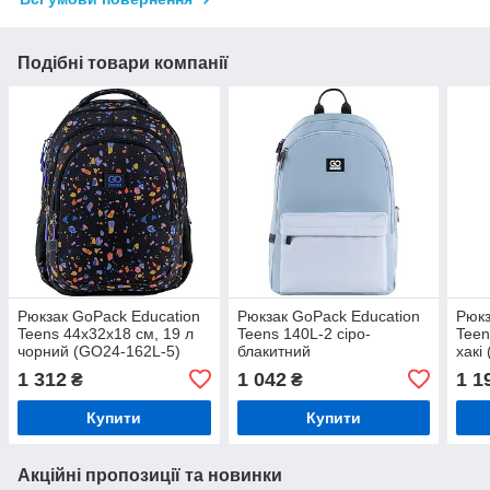
Подібні товари компанії
Рюкзак GoPack Education
Рюкзак GoPack Education
Рюкз
Teens 44x32x18 см, 19 л
Teens 140L-2 сіро-
Teen
чорний (GO24-162L-5)
блакитний
хакі
1 312
1 042
1 1
₴
₴
Купити
Купити
Акційні пропозиції та новинки