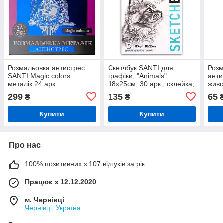
Розмальовка антистрес
Скетчбук SANTI для
Розм
SANTI Magic colors
графіки, "Animals"
анти
металік 24 арк.
18х25см, 30 арк., склейка,
живо
110г/м2
299
135
65
₴
₴
Купити
Купити
Про нас
100% позитивних з 107 відгуків за рік
Працює з 12.12.2020
м. Чернівці
Чернівці, Україна