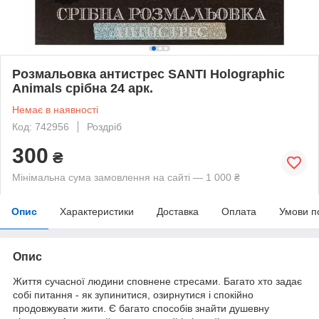
Розмальовка антистрес SANTI Holographic
Animals срібна 24 арк.
Немає в наявності
Код: 742956
Роздріб
300
₴
Мінімальна сума замовлення на сайті — 1 000 ₴
Опис
Характеристики
Доставка
Оплата
Умови п
Опис
Життя сучасної людини сповнене стресами. Багато хто задає
собі питання - як зупинитися, озирнутися і спокійно
продовжувати жити. Є багато способів знайти душевну