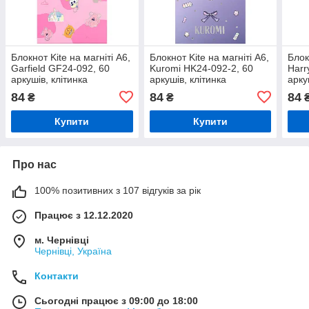
Блокнот Kite на магніті А6,
Блокнот Kite на магніті А6,
Блок
Garfield GF24-092, 60
Kuromi HK24-092-2, 60
Harr
аркушів, клітинка
аркушів, клітинка
арку
84
84
84
₴
₴
Купити
Купити
Про нас
100% позитивних з 107 відгуків за рік
Працює з 12.12.2020
м. Чернівці
Чернівці, Україна
Контакти
Сьогодні працює з 09:00 до 18:00