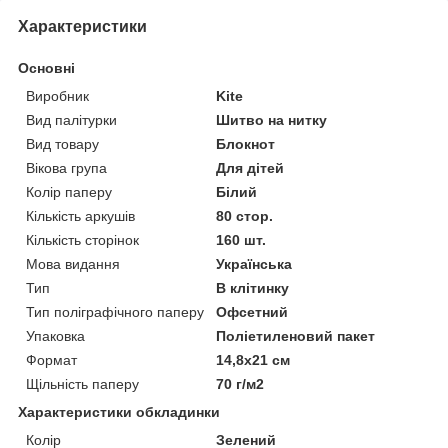
Характеристики
Основні
Виробник
Kite
Вид палітурки
Шитво на нитку
Вид товару
Блокнот
Вікова група
Для дітей
Колір паперу
Білий
Кількість аркушів
80 стор.
Кількість сторінок
160 шт.
Мова видання
Українська
Тип
В клітинку
Тип поліграфічного паперу
Офсетний
Упаковка
Поліетиленовий пакет
Формат
14,8х21 см
Щільність паперу
70 г/м2
Характеристики обкладинки
Колір
Зелений