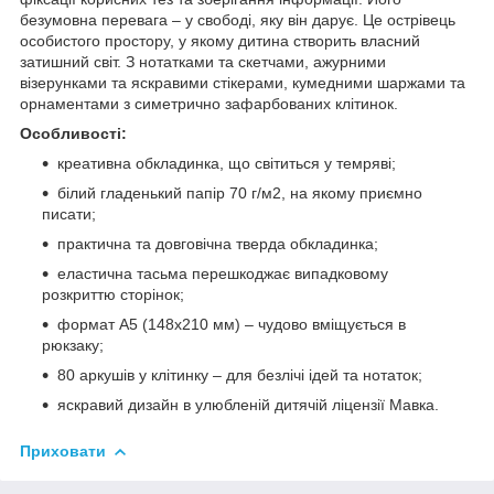
безумовна перевага – у свободі, яку він дарує. Це острівець
особистого простору, у якому дитина створить власний
затишний світ. З нотатками та скетчами, ажурними
візерунками та яскравими стікерами, кумедними шаржами та
орнаментами з симетрично зафарбованих клітинок.
Особливості:
креативна обкладинка, що світиться у темряві;
білий гладенький папір 70 г/м2, на якому приємно
писати;
практична та довговічна тверда обкладинка;
еластична тасьма перешкоджає випадковому
розкриттю сторінок;
формат А5 (148х210 мм) – чудово вміщується в
рюкзаку;
80 аркушів у клітинку – для безлічі ідей та нотаток;
яскравий дизайн в улюбленій дитячій ліцензії Мавка.
Приховати