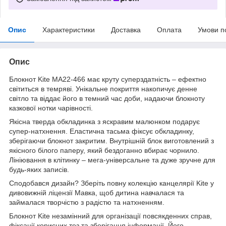
Опис
Характеристики
Доставка
Оплата
Умови п
Опис
Блокнот Kite MA22-466 має круту суперздатність – ефектно
світиться в темряві. Унікальне покриття накопичує денне
світло та віддає його в темний час доби, надаючи блокноту
казкової нотки чарівності.
Якісна тверда обкладинка з яскравим малюнком подарує
супер-натхнення. Еластична тасьма фіксує обкладинку,
зберігаючи блокнот закритим. Внутрішній блок виготовлений з
якісного білого паперу, який бездоганно вбирає чорнило.
Лініювання в клітинку – мега-універсальне та дуже зручне для
будь-яких записів.
Сподобався дизайн? Зберіть повну колекцію канцелярії Kite у
дивовижній ліцензії Мавка, щоб дитина навчалася та
займалася творчістю з радістю та натхненням.
Блокнот Kite незамінний для організації повсякденних справ,
фіксації корисних тез та зберігання інформації. Його