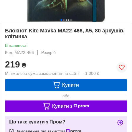
Блокнот Kite Mavka MA22-466, A5, 80 аркушів,
клітинка
В наявності
Код: MA22-466
Роздріб
219
₴
Мінімальна сума замовлення на сайті — 1 000 ₴
Купити
або
Купити з
Що таке купити з Пром?
Замовлення під захистом