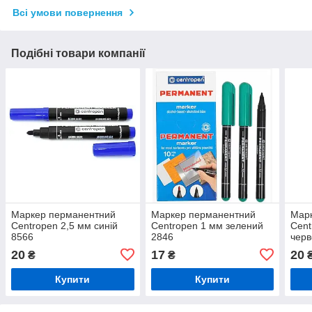
Всі умови повернення
Подібні товари компанії
Маркер перманентний
Маркер перманентний
Мар
Centropen 2,5 мм синій
Centropen 1 мм зелений
Cent
8566
2846
черв
20
17
20
₴
₴
Купити
Купити