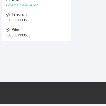
kidssmartua@ukr.net
+380507333633
+380507333633