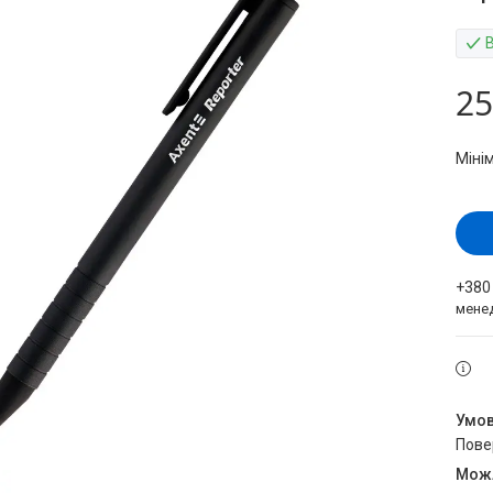
25
Міні
+380
мене
пов