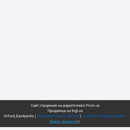
Сайт створений на маркетплейсі
Prom.ua
Продавець на Bigl.ua
School_Backpacks |
Поскаржитися на контент
|
Політика конфіденційності
Select Language
▼